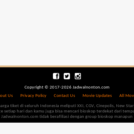
Copyright © 2017-2026 Jadwalnonton.com
out Us
Privacy Policy
Contact Us
Movie Updates
All Mov
 tiket di seluruh Indonesia meliputi XXI, CGV, Cinepolis, New Star 
e setiap hari dan kamu juga bisa mencari bioskop terdekat dari tem
Jadwalnonton.com tidak berafiliasi dengan group bioskop manapun