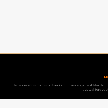
Ab
Jadwalnonton memudahkan kamu mencari jadwal film dan harga
Jadwal terupdat