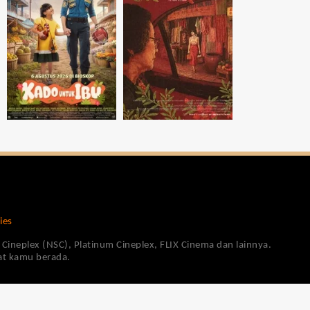
ies
Cineplex (NSC), Platinum Cineplex, FLIX Cinema dan lainnya.
pat kamu berada.