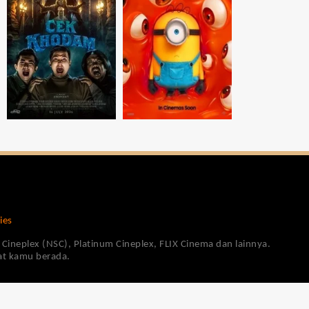
ies
Cineplex (NSC), Platinum Cineplex, FLIX Cinema dan lainnya.
pat kamu berada.