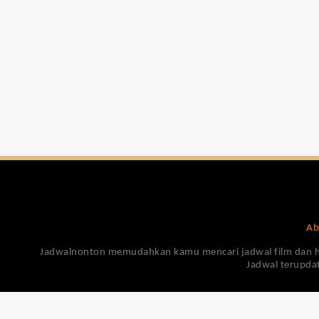
Ab
Jadwalnonton memudahkan kamu mencari jadwal film dan harga
Jadwal terupdat