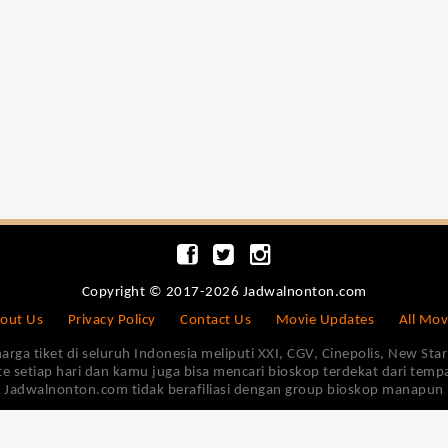
Copyright © 2017-2026 Jadwalnonton.com
out Us
Privacy Policy
Contact Us
Movie Updates
All Mov
 tiket di seluruh Indonesia meliputi XXI, CGV, Cinepolis, New Star 
e setiap hari dan kamu juga bisa mencari bioskop terdekat dari tem
Jadwalnonton.com tidak berafiliasi dengan group bioskop manapun