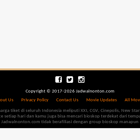
Copyright © 2017-2026 Jadwalnonton.com
out Us
Privacy Policy
Contact Us
Movie Updates
All Mov
 tiket di seluruh Indonesia meliputi XXI, CGV, Cinepolis, New Star 
e setiap hari dan kamu juga bisa mencari bioskop terdekat dari tem
Jadwalnonton.com tidak berafiliasi dengan group bioskop manapun