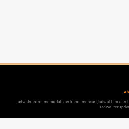
Ab
Jadwalnonton memudahkan kamu mencari jadwal film dan harga
Jadwal terupdat