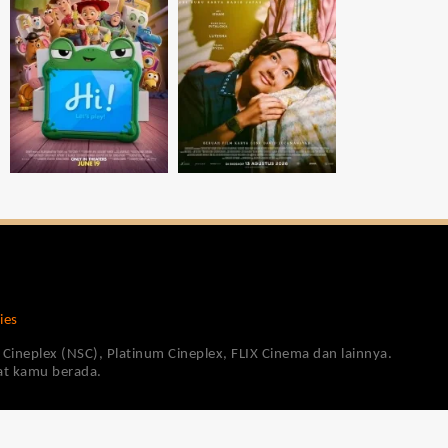
ies
Cineplex (NSC), Platinum Cineplex, FLIX Cinema dan lainnya.
pat kamu berada.