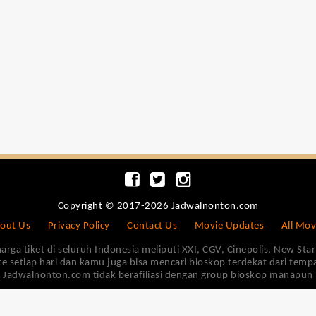
Copyright © 2017-2026 Jadwalnonton.com
out Us
Privacy Policy
Contact Us
Movie Updates
All Mov
 tiket di seluruh Indonesia meliputi XXI, CGV, Cinepolis, New Star 
e setiap hari dan kamu juga bisa mencari bioskop terdekat dari tem
Jadwalnonton.com tidak berafiliasi dengan group bioskop manapun