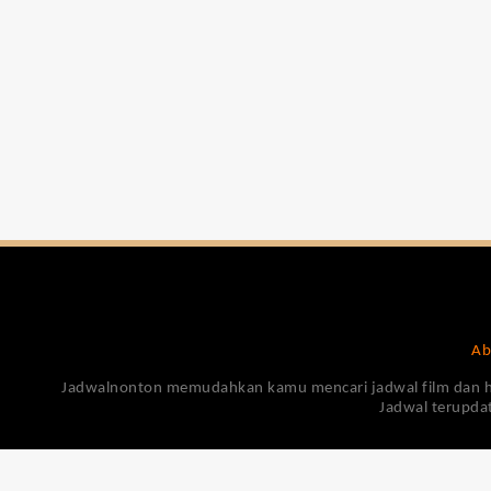
Ab
Jadwalnonton memudahkan kamu mencari jadwal film dan harga
Jadwal terupdat