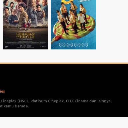
ies
Cineplex (NSC), Platinum Cineplex, FLIX Cinema dan lainnya.
pat kamu berada.