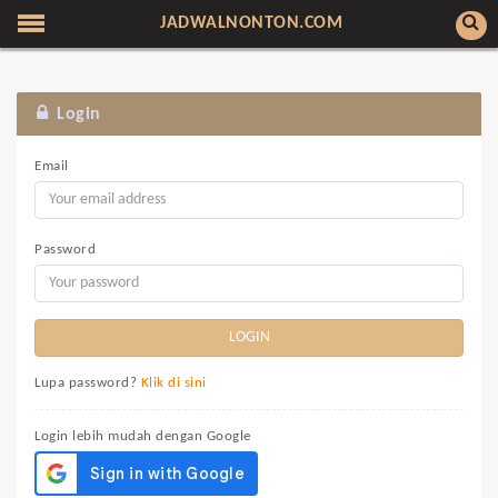
JADWALNONTON.COM
Login
Email
Password
Lupa password?
Klik di sini
Login lebih mudah dengan Google