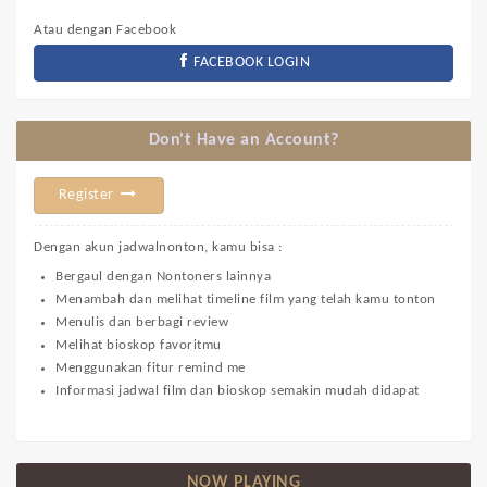
Atau dengan Facebook
FACEBOOK LOGIN
Don't Have an Account?
Register
Dengan akun jadwalnonton, kamu bisa :
Bergaul dengan Nontoners lainnya
Menambah dan melihat timeline film yang telah kamu tonton
Menulis dan berbagi review
Melihat bioskop favoritmu
Menggunakan fitur remind me
Informasi jadwal film dan bioskop semakin mudah didapat
NOW PLAYING