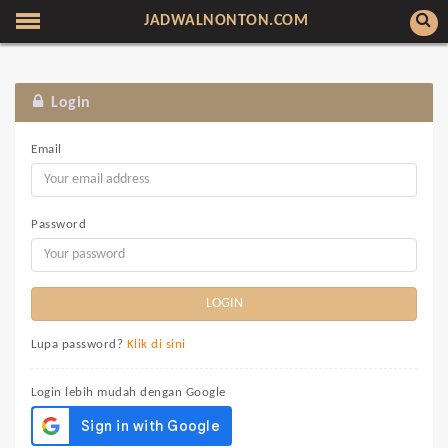
JADWALNONTON.COM
Login
Email
Password
Lupa password?
Klik di sini
Login lebih mudah dengan Google