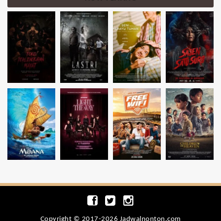
Copyright © 2017-2026 Jadwalnonton.com