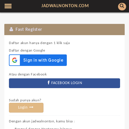
JADWALNONTON.COM
Fast Register
Daftar akun hanya dengan 1 klik saja
Daftar dengan Google
Atau dengan Facebook
FACEBOOK LOGIN
Sudah punya akun?
Login
Dengan akun jadwalnonton, kamu bisa :