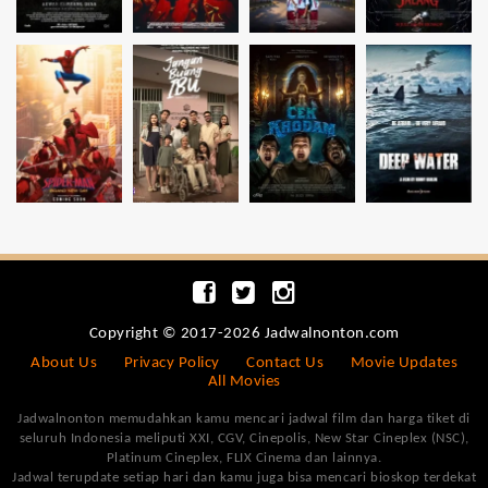
Copyright © 2017-2026 Jadwalnonton.com
About Us
Privacy Policy
Contact Us
Movie Updates
All Movies
Jadwalnonton memudahkan kamu mencari jadwal film dan harga tiket di
seluruh Indonesia meliputi XXI, CGV, Cinepolis, New Star Cineplex (NSC),
Platinum Cineplex, FLIX Cinema dan lainnya.
Jadwal terupdate setiap hari dan kamu juga bisa mencari bioskop terdekat