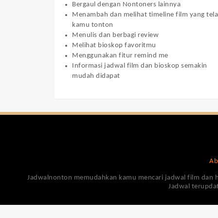
Bergaul dengan Nontoners lainnya
Menambah dan melihat timeline film yang tel
kamu tonton
Menulis dan berbagi review
Melihat bioskop favoritmu
Menggunakan fitur remind me
Informasi jadwal film dan bioskop semakin
mudah didapat
Ab
Jadwalnonton memudahkan kamu mencari jadwal film dan harga
Jadwal terupdat