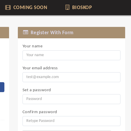
COMING SOON
BIOSKOP
Register With Form
Your name
Your email address
Set a password
Confirm password