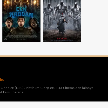
ies
Cineplex (NSC), Platinum Cineplex, FLIX Cinema dan lainnya.
pat kamu berada.