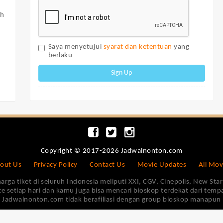
ah
Saya menyetujui
syarat dan ketentuan
yang
berlaku
Sign Up
Copyright © 2017-2026 Jadwalnonton.com
out Us
Privacy Policy
Contact Us
Movie Updates
All Mov
 tiket di seluruh Indonesia meliputi XXI, CGV, Cinepolis, New Star 
e setiap hari dan kamu juga bisa mencari bioskop terdekat dari tem
Jadwalnonton.com tidak berafiliasi dengan group bioskop manapun