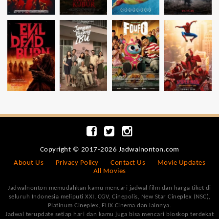
Copyright © 2017-2026 Jadwalnonton.com
About Us
Privacy Policy
Contact Us
Movie Updates
All Movies
Jadwalnonton memudahkan kamu mencari jadwal film dan harga tiket di
seluruh Indonesia meliputi XXI, CGV, Cinepolis, New Star Cineplex (NSC),
Platinum Cineplex, FLIX Cinema dan lainnya.
Jadwal terupdate setiap hari dan kamu juga bisa mencari bioskop terdekat