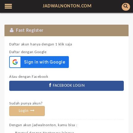
JADWALNONTON.COM
Fast Register
Daftar akun hanya dengan 1 klik saja
Daftar dengan Google
Atau dengan Facebook
FACEBOOK LOGIN
Sudah punya akun?
Login
Dengan akun jadwalnonton, kamu bisa :