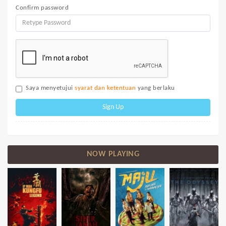
Confirm password
Saya menyetujui
syarat dan ketentuan
yang berlaku
Sign Up
NOW PLAYING