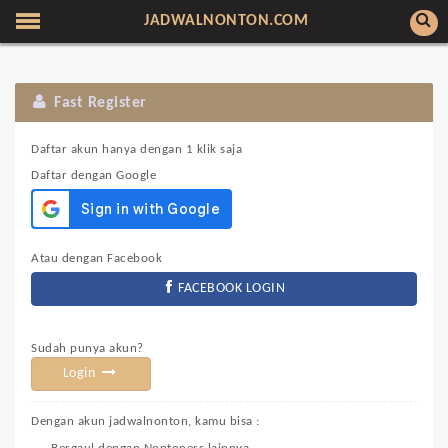
JADWALNONTON.COM
Fast Register
Daftar akun hanya dengan 1 klik saja
Daftar dengan Google
Atau dengan Facebook
FACEBOOK LOGIN
Sudah punya akun?
Login
Dengan akun jadwalnonton, kamu bisa :