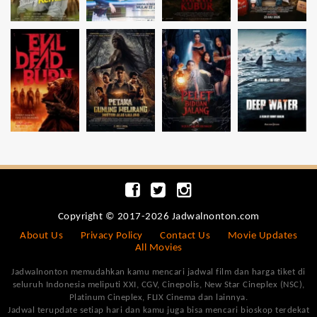
Copyright © 2017-2026 Jadwalnonton.com
About Us
Privacy Policy
Contact Us
Movie Updates
All Movies
Jadwalnonton memudahkan kamu mencari jadwal film dan harga tiket di
seluruh Indonesia meliputi XXI, CGV, Cinepolis, New Star Cineplex (NSC),
Platinum Cineplex, FLIX Cinema dan lainnya.
Jadwal terupdate setiap hari dan kamu juga bisa mencari bioskop terdekat