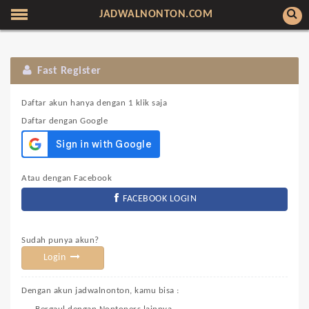
JADWALNONTON.COM
Fast Register
Daftar akun hanya dengan 1 klik saja
Daftar dengan Google
Atau dengan Facebook
FACEBOOK LOGIN
Sudah punya akun?
Login
Dengan akun jadwalnonton, kamu bisa :