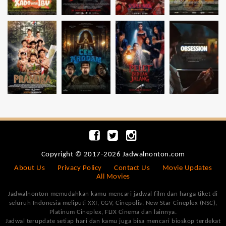
Copyright © 2017-2026 Jadwalnonton.com
About Us
Privacy Policy
Contact Us
Movie Updates
All Movies
Jadwalnonton memudahkan kamu mencari jadwal film dan harga tiket di
seluruh Indonesia meliputi XXI, CGV, Cinepolis, New Star Cineplex (NSC),
Platinum Cineplex, FLIX Cinema dan lainnya.
Jadwal terupdate setiap hari dan kamu juga bisa mencari bioskop terdekat