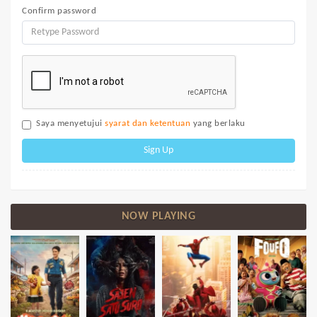
Confirm password
Saya menyetujui
syarat dan ketentuan
yang berlaku
Sign Up
NOW PLAYING