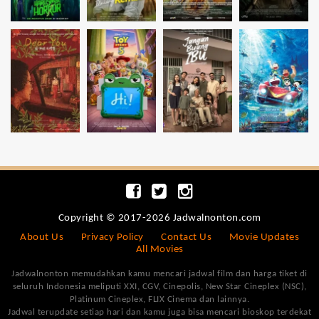
Copyright © 2017-2026 Jadwalnonton.com
About Us
Privacy Policy
Contact Us
Movie Updates
All Movies
Jadwalnonton memudahkan kamu mencari jadwal film dan harga tiket di
seluruh Indonesia meliputi XXI, CGV, Cinepolis, New Star Cineplex (NSC),
Platinum Cineplex, FLIX Cinema dan lainnya.
Jadwal terupdate setiap hari dan kamu juga bisa mencari bioskop terdekat