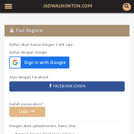
JADWALNONTON.COM
Fast Register
Daftar akun hanya dengan 1 klik saja
Daftar dengan Google
Atau dengan Facebook
FACEBOOK LOGIN
Sudah punya akun?
Login
Dengan akun jadwalnonton, kamu bisa :