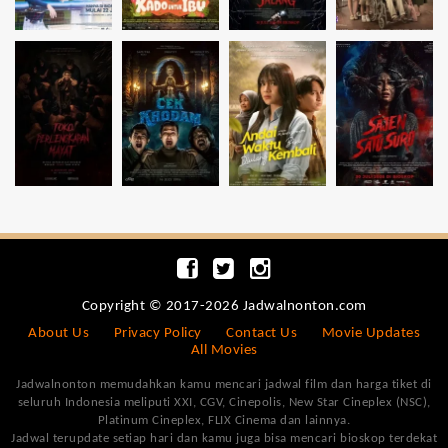
Copyright © 2017-2026 Jadwalnonton.com
About Us
Privacy Policy
Contact Us
Movie Updates
All Movies
Jadwalnonton memudahkan kamu mencari jadwal film dan harga tiket di
seluruh Indonesia meliputi XXI, CGV, Cinepolis, New Star Cineplex (NSC),
Platinum Cineplex, FLIX Cinema dan lainnya.
Jadwal terupdate setiap hari dan kamu juga bisa mencari bioskop terdekat