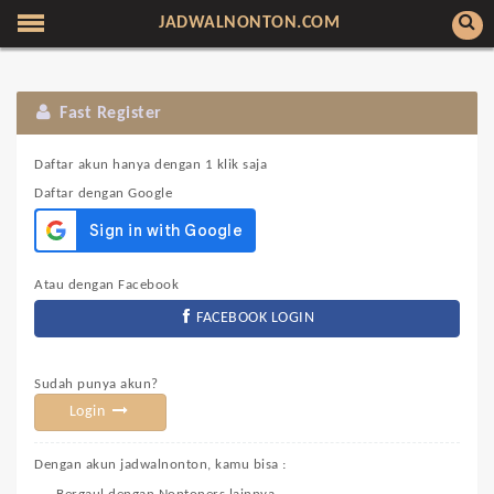
JADWALNONTON.COM
Fast Register
Daftar akun hanya dengan 1 klik saja
Daftar dengan Google
Atau dengan Facebook
FACEBOOK LOGIN
Sudah punya akun?
Login
Dengan akun jadwalnonton, kamu bisa :