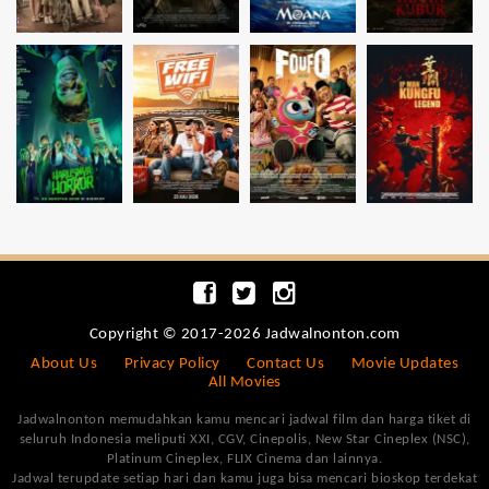
Copyright © 2017-2026 Jadwalnonton.com
About Us
Privacy Policy
Contact Us
Movie Updates
All Movies
Jadwalnonton memudahkan kamu mencari jadwal film dan harga tiket di
seluruh Indonesia meliputi XXI, CGV, Cinepolis, New Star Cineplex (NSC),
Platinum Cineplex, FLIX Cinema dan lainnya.
Jadwal terupdate setiap hari dan kamu juga bisa mencari bioskop terdekat