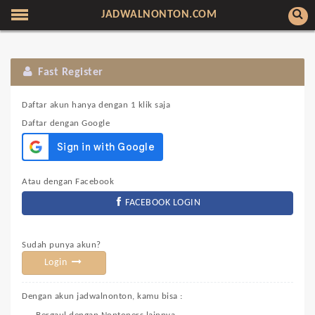
JADWALNONTON.COM
Fast Register
Daftar akun hanya dengan 1 klik saja
Daftar dengan Google
Atau dengan Facebook
FACEBOOK LOGIN
Sudah punya akun?
Login
Dengan akun jadwalnonton, kamu bisa :