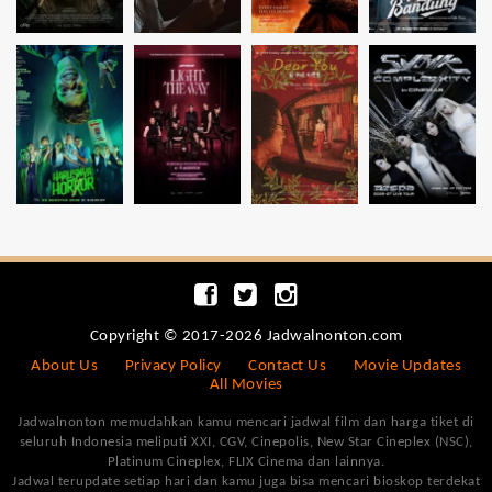
Copyright © 2017-2026 Jadwalnonton.com
About Us
Privacy Policy
Contact Us
Movie Updates
All Movies
Jadwalnonton memudahkan kamu mencari jadwal film dan harga tiket di
seluruh Indonesia meliputi XXI, CGV, Cinepolis, New Star Cineplex (NSC),
Platinum Cineplex, FLIX Cinema dan lainnya.
Jadwal terupdate setiap hari dan kamu juga bisa mencari bioskop terdekat