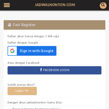
JADWALNONTON.COM
Fast Register
Daftar akun hanya dengan 1 klik saja
Daftar dengan Google
Atau dengan Facebook
FACEBOOK LOGIN
Sudah punya akun?
Login
Dengan akun jadwalnonton, kamu bisa :