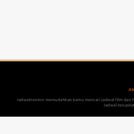
Ab
Jadwalnonton memudahkan kamu mencari jadwal film dan harga
Jadwal terupdat