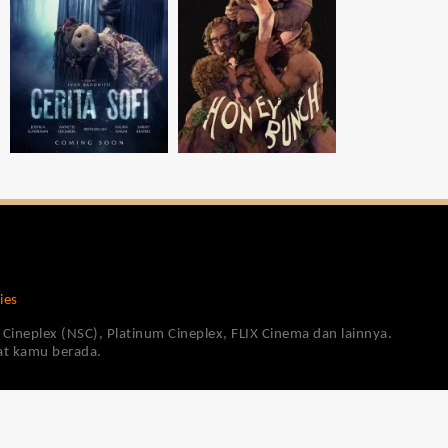
ies
Cineplex (NSC), Platinum Cineplex, FLIX Cinema dan lainnya.
pat kamu berada.