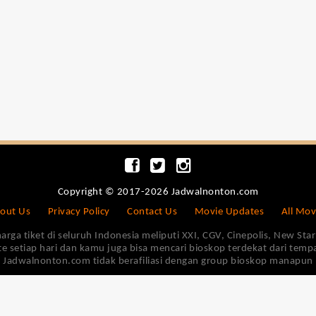
Copyright © 2017-2026 Jadwalnonton.com
out Us
Privacy Policy
Contact Us
Movie Updates
All Mov
 tiket di seluruh Indonesia meliputi XXI, CGV, Cinepolis, New Star 
e setiap hari dan kamu juga bisa mencari bioskop terdekat dari tem
Jadwalnonton.com tidak berafiliasi dengan group bioskop manapun