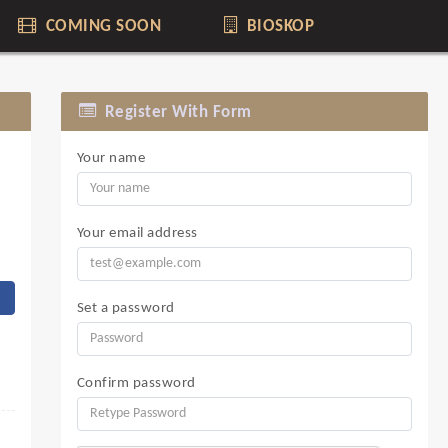
COMING SOON
BIOSKOP
Register With Form
Your name
Your email address
Set a password
Confirm password