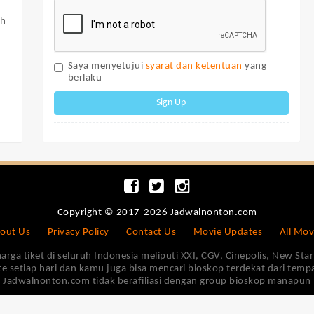
ah
Saya menyetujui
syarat dan ketentuan
yang
berlaku
Sign Up
Copyright © 2017-2026 Jadwalnonton.com
out Us
Privacy Policy
Contact Us
Movie Updates
All Mov
 tiket di seluruh Indonesia meliputi XXI, CGV, Cinepolis, New Star 
e setiap hari dan kamu juga bisa mencari bioskop terdekat dari tem
Jadwalnonton.com tidak berafiliasi dengan group bioskop manapun