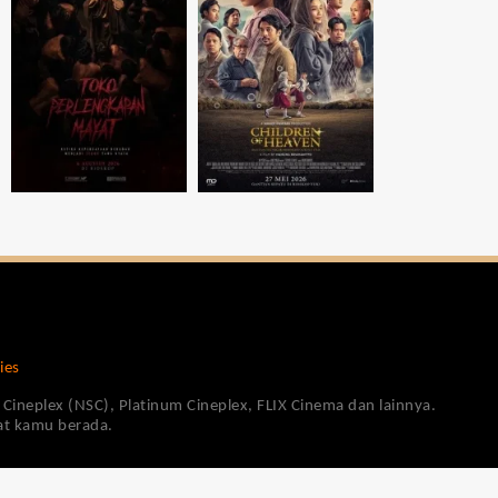
ies
Cineplex (NSC), Platinum Cineplex, FLIX Cinema dan lainnya.
pat kamu berada.