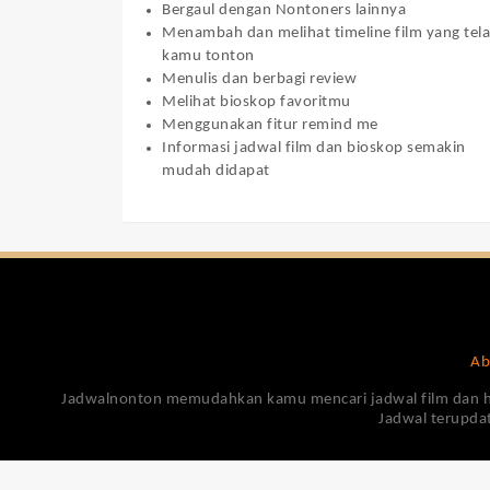
Bergaul dengan Nontoners lainnya
Menambah dan melihat timeline film yang tel
kamu tonton
Menulis dan berbagi review
Melihat bioskop favoritmu
Menggunakan fitur remind me
Informasi jadwal film dan bioskop semakin
mudah didapat
Ab
Jadwalnonton memudahkan kamu mencari jadwal film dan harga
Jadwal terupdat