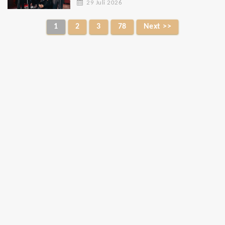
29 Juli 2026
1
2
3
78
Next >>