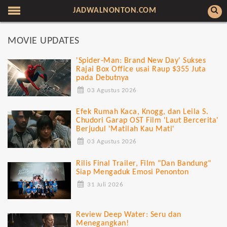
JADWALNONTON.COM
MOVIE UPDATES
'Spider-Man: Brand New Day' Sukses
Rajai Box Office usai Raup $355 Juta
pada Debutnya
03 Agustus 2026
Efek Rumah Kaca, Knogg, dan Leila S.
Chudori Garap OST Film 'Laut Bercerita'
Berjudul 'Matilah Kau Mati'
03 Agustus 2026
Rilis Final Trailer, Film "Dan Bandung"
Siap Mengaduk Emosi Penonton
31 Juli 2026
Review Deep Water: Seru dan
Menegangkan!