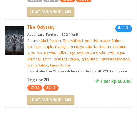
LIHAT DI BIOSKOP LAIN
The Odyssey
13+
Adventure, Fantasy - 172 Menit
Actors :
Matt Damon
,
Tom Holland
,
Anne Hathaway
,
Robert
Pattinson
,
Lupita Nyong'o
,
Zendaya
,
Charlize Theron
,
Giuliano
Ruta
,
Jon Bernthal
,
Elliot Page
,
Josh Stewart
,
Mia Goth
,
Logan
Marshall-green
,
John Leguizamo
,
Ryan Hurst
,
Samantha Morton
,
Benny Safdie
,
James Remar
Jadwal film The Odyssey di bioskop Beachwalk XXI Bali hari ini
Regular 2D
Tiket Rp 60.000
17:35
20:45
LIHAT DI BIOSKOP LAIN