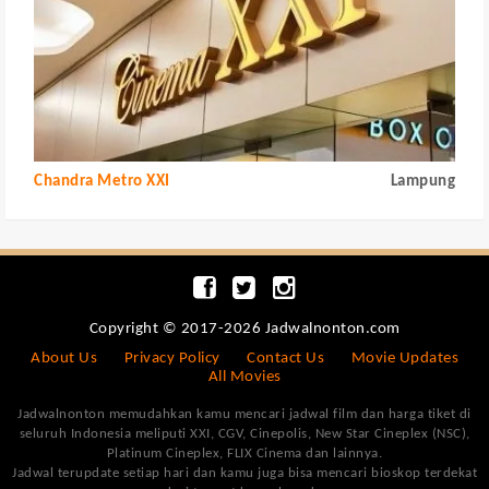
Chandra Metro XXI
Lampung
Copyright © 2017-2026 Jadwalnonton.com
About Us
Privacy Policy
Contact Us
Movie Updates
All Movies
Jadwalnonton memudahkan kamu mencari jadwal film dan harga tiket di
seluruh Indonesia meliputi XXI, CGV, Cinepolis, New Star Cineplex (NSC),
Platinum Cineplex, FLIX Cinema dan lainnya.
Jadwal terupdate setiap hari dan kamu juga bisa mencari bioskop terdekat