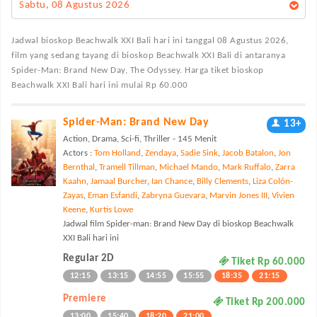
Sabtu, 08 Agustus 2026
Jadwal bioskop Beachwalk XXI Bali
hari ini tanggal 08 Agustus 2026,
film yang sedang tayang di bioskop Beachwalk XXI Bali di antaranya
Spider-Man: Brand New Day, The Odyssey. Harga tiket bioskop
Beachwalk XXI Bali hari ini mulai Rp 60.000
Spider-Man: Brand New Day
13+
Action, Drama, Sci-fi, Thriller - 145 Menit
Actors :
Tom Holland
,
Zendaya
,
Sadie Sink
,
Jacob Batalon
,
Jon
Bernthal
,
Tramell Tillman
,
Michael Mando
,
Mark Ruffalo
,
Zarra
Kaahn
,
Jamaal Burcher
,
Ian Chance
,
Billy Clements
,
Liza Colón-
Zayas
,
Eman Esfandi
,
Zabryna Guevara
,
Marvin Jones III
,
Vivien
Keene
,
Kurtis Lowe
Jadwal film Spider-man: Brand New Day di bioskop Beachwalk
XXI Bali hari ini
Regular 2D
Tiket Rp 60.000
12:15
13:15
14:55
15:55
18:35
21:15
Premiere
Tiket Rp 200.000
13:00
15:40
18:20
21:00