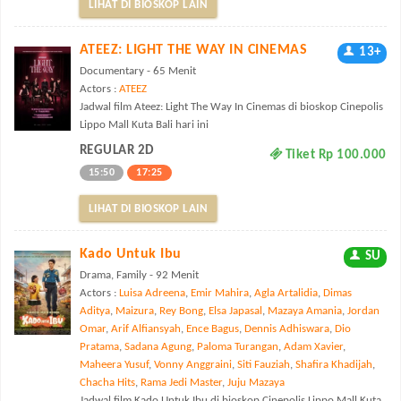
LIHAT DI BIOSKOP LAIN
ATEEZ: LIGHT THE WAY IN CINEMAS
13+
Documentary - 65 Menit
Actors :
ATEEZ
Jadwal film Ateez: Light The Way In Cinemas di bioskop Cinepolis
Lippo Mall Kuta Bali hari ini
REGULAR 2D
Tiket Rp 100.000
15:50
17:25
LIHAT DI BIOSKOP LAIN
Kado Untuk Ibu
SU
Drama, Family - 92 Menit
Actors :
Luisa Adreena
,
Emir Mahira
,
Agla Artalidia
,
Dimas
Aditya
,
Maizura
,
Rey Bong
,
Elsa Japasal
,
Mazaya Amania
,
Jordan
Omar
,
Arif Alfiansyah
,
Ence Bagus
,
Dennis Adhiswara
,
Dio
Pratama
,
Sadana Agung
,
Paloma Turangan
,
Adam Xavier
,
Maheera Yusuf
,
Vonny Anggraini
,
Siti Fauziah
,
Shafira Khadijah
,
Chacha Hits
,
Rama Jedi Master
,
Juju Mazaya
Jadwal film Kado Untuk Ibu di bioskop Cinepolis Lippo Mall Kuta