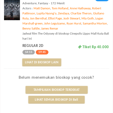
Adventure, Fantasy - 172 Menit
Actors :
Matt Damon
,
Tom Holland
,
Anne Hathaway
,
Robert
Pattinson
,
Lupita Nyong'o
,
Zendaya
,
Charlize Theron
,
Giuliano
Ruta
,
Jon Bernthal
,
Elliot Page
,
Josh Stewart
,
Mia Goth
,
Logan
Marshall-green
,
John Leguizamo
,
Ryan Hurst
,
Samantha Morton
,
Benny Safdie
,
James Remar
Jadwal film The Odyssey di bioskop Cinepolis Lippo Mall Kuta Bali
hari ini
REGULAR 2D
Tiket Rp 40.000
14:15
19:45
LIHAT DI BIOSKOP LAIN
Belum menemukan bioskop yang cocok?
TAMPILKAN BIOSKOP TERDEKAT
LIHAT SEMUA BIOSKOP DI Bali