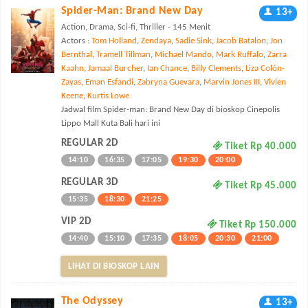
Spider-Man: Brand New Day
13+
Action, Drama, Sci-fi, Thriller - 145 Menit
Actors :
Tom Holland
,
Zendaya
,
Sadie Sink
,
Jacob Batalon
,
Jon
Bernthal
,
Tramell Tillman
,
Michael Mando
,
Mark Ruffalo
,
Zarra
Kaahn
,
Jamaal Burcher
,
Ian Chance
,
Billy Clements
,
Liza Colón-
Zayas
,
Eman Esfandi
,
Zabryna Guevara
,
Marvin Jones III
,
Vivien
Keene
,
Kurtis Lowe
Jadwal film Spider-man: Brand New Day di bioskop Cinepolis
Lippo Mall Kuta Bali hari ini
REGULAR 2D
Tiket Rp 40.000
14:10
16:35
17:05
19:30
20:00
REGULAR 3D
Tiket Rp 45.000
15:35
18:30
21:25
VIP 2D
Tiket Rp 150.000
14:40
15:10
17:35
18:05
20:30
21:00
LIHAT DI BIOSKOP LAIN
The Odyssey
13+