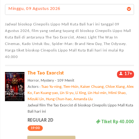
Minggu, 09 Agustus 2026
Jadwal bioskop Cinepolis Lippo Mall Kuta Bali
hari ini tanggal 09
Agustus 2026, film yang sedang tayang di bioskop Cinepolis Lippo Mall
Kuta Bali di antaranya The Tao Exorcist, Ateez: Light The Way In
Cinemas, Kado Untuk Ibu, Spider-Man: Brand New Day, The Odyssey.
Harga tiket bioskop Cinepolis Lippo Mall Kuta Bali hari ini mulai Rp
40.000
The Tao Exorcist
17+
Horror, Mystery - 109 Menit
Actors :
Tsao Yu-ning
,
Tien-Hsin
,
Kaiser Chuang
,
Chloe Xiang
,
Alex
Ko
,
Fan Kuang-yao
,
Lin Si-yu
,
Li Xing
,
Lin Hui-min
,
Mimi Shao
,
Mizuki Lin
,
Hung Chun-hao
,
Amanda Liu
Jadwal film The Tao Exorcist di bioskop Cinepolis Lippo Mall Kuta
Bali hari ini
REGULAR 2D
Tiket Rp 40.000
19:00