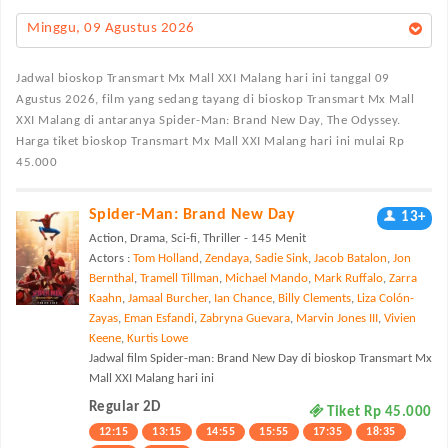
Minggu, 09 Agustus 2026
Jadwal bioskop Transmart Mx Mall XXI Malang
hari ini tanggal 09
Agustus 2026, film yang sedang tayang di bioskop Transmart Mx Mall
XXI Malang di antaranya Spider-Man: Brand New Day, The Odyssey.
Harga tiket bioskop Transmart Mx Mall XXI Malang hari ini mulai Rp
45.000
Spider-Man: Brand New Day
13+
Action, Drama, Sci-fi, Thriller - 145 Menit
Actors :
Tom Holland
,
Zendaya
,
Sadie Sink
,
Jacob Batalon
,
Jon
Bernthal
,
Tramell Tillman
,
Michael Mando
,
Mark Ruffalo
,
Zarra
Kaahn
,
Jamaal Burcher
,
Ian Chance
,
Billy Clements
,
Liza Colón-
Zayas
,
Eman Esfandi
,
Zabryna Guevara
,
Marvin Jones III
,
Vivien
Keene
,
Kurtis Lowe
Jadwal film Spider-man: Brand New Day di bioskop Transmart Mx
Mall XXI Malang hari ini
Regular 2D
Tiket Rp 45.000
12:15
13:15
14:55
15:55
17:35
18:35