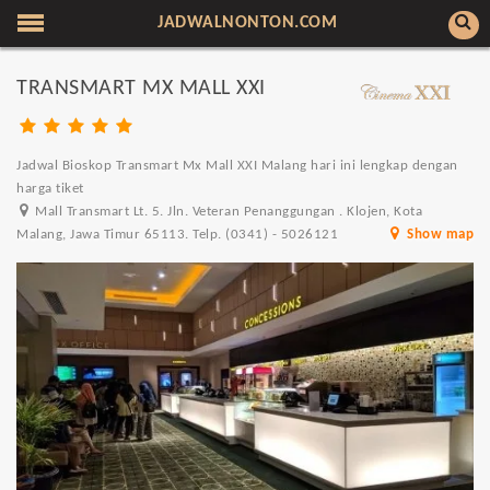
JADWALNONTON.COM
TRANSMART MX MALL XXI
Jadwal Bioskop Transmart Mx Mall XXI Malang hari ini lengkap dengan
harga tiket
Mall Transmart Lt. 5. Jln. Veteran Penanggungan . Klojen, Kota
Malang, Jawa Timur 65113. Telp. (0341) - 5026121
Show map