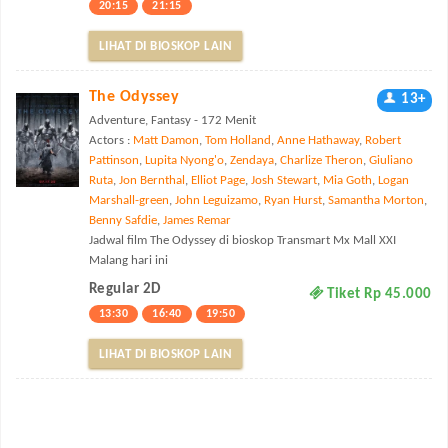
20:15
21:15
LIHAT DI BIOSKOP LAIN
The Odyssey
13+
Adventure, Fantasy - 172 Menit
Actors :
Matt Damon
,
Tom Holland
,
Anne Hathaway
,
Robert
Pattinson
,
Lupita Nyong'o
,
Zendaya
,
Charlize Theron
,
Giuliano
Ruta
,
Jon Bernthal
,
Elliot Page
,
Josh Stewart
,
Mia Goth
,
Logan
Marshall-green
,
John Leguizamo
,
Ryan Hurst
,
Samantha Morton
,
Benny Safdie
,
James Remar
Jadwal film The Odyssey di bioskop Transmart Mx Mall XXI
Malang hari ini
Regular 2D
Tiket Rp 45.000
13:30
16:40
19:50
LIHAT DI BIOSKOP LAIN