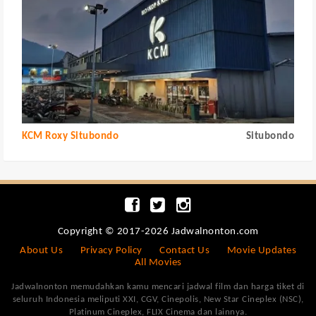
KCM Roxy Situbondo
Situbondo
Copyright © 2017-2026 Jadwalnonton.com
About Us
Privacy Policy
Contact Us
Movie Updates
All Movies
Jadwalnonton memudahkan kamu mencari jadwal film dan harga tiket di
seluruh Indonesia meliputi XXI, CGV, Cinepolis, New Star Cineplex (NSC),
Platinum Cineplex, FLIX Cinema dan lainnya.