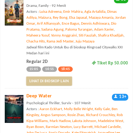
Drama, Family - 92 Menit
Actors :
Luisa Adreena
,
Emir Mahira
,
Agla Artalidia
,
Dimas
Aditya
,
Maizura
,
Rey Bong
,
Elsa Japasal
,
Mazaya Amania
,
Jordan
Omar
,
Arif Alfiansyah
,
Ence Bagus
,
Dennis Adhiswara
,
Dio
Pratama
,
Sadana Agung
,
Paloma Turangan
,
Adam Xavier
,
Maheera Yusuf
,
Vonny Anggraini
,
Siti Fauziah
,
Shafira Khadijah
,
Chacha Hits
,
Rama Jedi Master
,
Juju Mazaya
Jadwal film Kado Untuk Ibu di bioskop Ringroad Citywalks XXI
Medan hari ini
Regular 2D
Tiket Rp 50.000
15:05
16:55
18:45
LIHAT DI BIOSKOP LAIN
Deep Water
13+
Psychological Thriller, Surviv - 107 Menit
Actors :
Aaron Eckhart
,
Molly Belle Wright
,
Kelly Gale
,
Ben
Kingsley
,
Angus Sampson
,
Rosie Zhao
,
Richard Crouchley
,
Rob
Kipa-Williams
,
Mark Hadlow
,
Lakota Johnson
,
Madeleine West
,
Ryan Bown
,
Rarmian Newton
,
Lucy Barrett
,
Michael Cardelle
,
John De Luca
,
Sonia Dorado
,
Kate Fitzpatrick
,
Jacqueline Lee