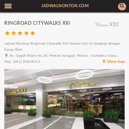
JADWALNONTON.COM
RINGROAD CITYWALKS XXI
Jadwal Bioskop Ringroad Citywalks XXI Medan hari ini lengkap dengan
harga tiket
Jln. Gagak Hitam No.28. Medan Sunggal. Medan - Sumatera Utara.
Telp. (061) 80026553
Show map