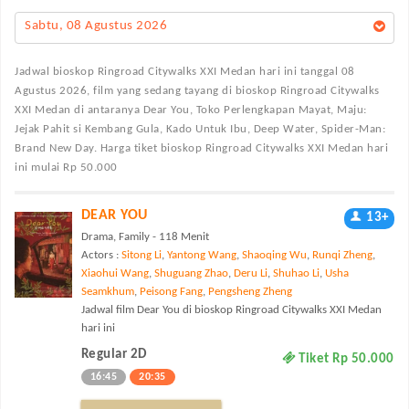
Sabtu, 08 Agustus 2026
Jadwal bioskop Ringroad Citywalks XXI Medan
hari ini tanggal 08
Agustus 2026, film yang sedang tayang di bioskop Ringroad Citywalks
XXI Medan di antaranya Dear You, Toko Perlengkapan Mayat, Maju:
Jejak Pahit si Kembang Gula, Kado Untuk Ibu, Deep Water, Spider-Man:
Brand New Day. Harga tiket bioskop Ringroad Citywalks XXI Medan hari
ini mulai Rp 50.000
DEAR YOU
13+
Drama, Family - 118 Menit
Actors :
Sitong Li
,
Yantong Wang
,
Shaoqing Wu
,
Runqi Zheng
,
Xiaohui Wang
,
Shuguang Zhao
,
Deru Li
,
Shuhao Li
,
Usha
Seamkhum
,
Peisong Fang
,
Pengsheng Zheng
Jadwal film Dear You di bioskop Ringroad Citywalks XXI Medan
hari ini
Regular 2D
Tiket Rp 50.000
16:45
20:35