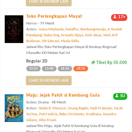
LIHAT DI BIOSKOP LAIN
Toko Perlengkapan Mayat
17+
Horror - 79 Menit
Actors :
Ivana Meylanda
,
Dwiaffor
,
Bambangmosaja
,
A Noufah
Patadjangi
,
Baba Ong
,
Armada Sijaya
,
Amir desar
,
Muh Arif
Budiman
,
Siti Sahrani
,
Muda Shifa.
Jadwal film Toko Perlengkapan Mayat di bioskop Ringroad
Citywalks XXI Medan hari ini
Regular 2D
Tiket Rp 50.000
13:25
15:00
16:35
18:10
LIHAT DI BIOSKOP LAIN
Maju: Jejak Pahit si Kembang Gula
SU
Action, Drama - 98 Menit
Actors :
Bukie B. Mansyur
,
Unang Bagito
,
Hadi Prabowo
,
Sarah
Sechan
,
Putri Leticia
,
Beby Christanto
,
Aradhana
,
Axandro
Juliano
,
Alby Ersani.
Jadwal film Maju: Jejak Pahit Si Kembang Gula di bioskop
Ringroad Citywalks XXI Medan hari ini