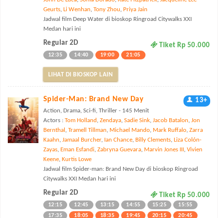
Geurts
,
Li Wenhan
,
Tony Zhou
,
Priya Jain
Jadwal film Deep Water di bioskop Ringroad Citywalks XXI
Medan hari ini
Regular 2D
Tiket Rp 50.000
12:35
14:40
19:00
21:05
LIHAT DI BIOSKOP LAIN
Spider-Man: Brand New Day
13+
Action, Drama, Sci-fi, Thriller - 145 Menit
Actors :
Tom Holland
,
Zendaya
,
Sadie Sink
,
Jacob Batalon
,
Jon
Bernthal
,
Tramell Tillman
,
Michael Mando
,
Mark Ruffalo
,
Zarra
Kaahn
,
Jamaal Burcher
,
Ian Chance
,
Billy Clements
,
Liza Colón-
Zayas
,
Eman Esfandi
,
Zabryna Guevara
,
Marvin Jones III
,
Vivien
Keene
,
Kurtis Lowe
Jadwal film Spider-man: Brand New Day di bioskop Ringroad
Citywalks XXI Medan hari ini
Regular 2D
Tiket Rp 50.000
12:15
12:45
13:15
14:55
15:25
15:55
17:35
18:05
18:35
19:45
20:15
20:45