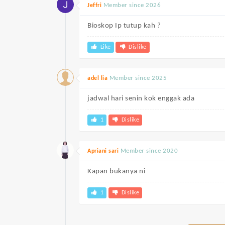
Member since 2026
Jeffri
Bioskop Ip tutup kah ?
Like
Dislike
Member since 2025
adel lia
jadwal hari senin kok enggak ada
1
Dislike
Member since 2020
Apriani sari
Kapan bukanya ni
1
Dislike