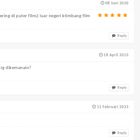
08 Juni 2020
ring di puter film2 luar negeri ktimbang film
Reply
18 April 2023
krg dikemanain?

Reply
11 Februari 2023
Reply