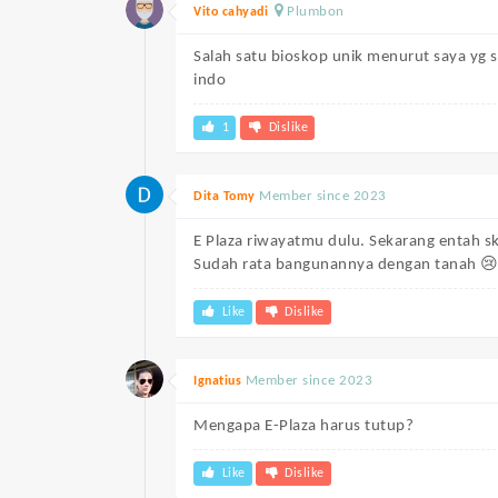
Plumbon
Vito cahyadi
Salah satu bioskop unik menurut saya yg se
indo
1
Dislike
Member since 2023
Dita Tomy
E Plaza riwayatmu dulu. Sekarang entah s
Sudah rata bangunannya dengan tanah 
Like
Dislike
Member since 2023
Ignatius
Mengapa E-Plaza harus tutup?
Like
Dislike