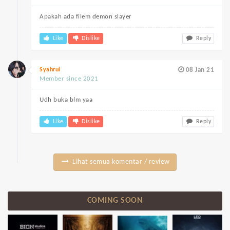
Apakah ada filem demon slayer
Like
Dislike
Reply
Syahrul
08 Jan 21
Member since 2021
Udh buka blm yaa
Like
Dislike
Reply
Lihat semua komentar / review
COMING SOON