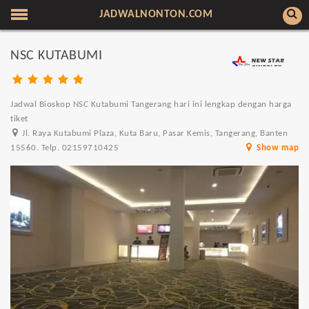
JADWALNONTON.COM
NSC KUTABUMI
Jadwal Bioskop NSC Kutabumi Tangerang hari ini lengkap dengan harga
tiket
Jl. Raya Kutabumi Plaza, Kuta Baru, Pasar Kemis, Tangerang, Banten
15560. Telp. 02159710425
Show map