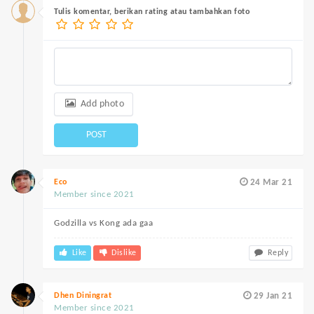
Tulis komentar, berikan rating atau tambahkan foto
Add photo
POST
Eco
24 Mar 21
Member since 2021
Godzilla vs Kong ada gaa
Like
Dislike
Reply
Dhen Diningrat
29 Jan 21
Member since 2021