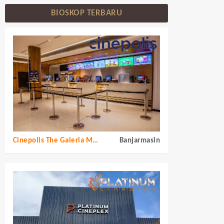
BIOSKOP TERBARU
Cinepolis The Galeria Mall
Banjarmasin