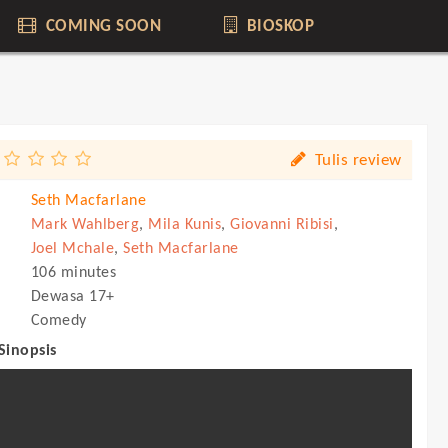
COMING SOON
BIOSKOP
Tulis review
Seth Macfarlane
Mark Wahlberg
,
Mila Kunis
,
Giovanni Ribisi
,
Joel Mchale
,
Seth Macfarlane
106 minutes
Dewasa 17+
Comedy
 Sinopsis