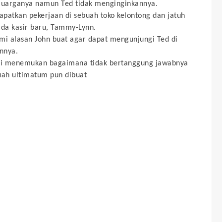
luarganya namun Ted tidak menginginkannya.
patkan pekerjaan di sebuah toko kelontong dan jatuh
ada kasir baru, Tammy-Lynn.
mi alasan John buat agar dapat mengunjungi Ted di
nnya.
ori menemukan bagaimana tidak bertanggung jawabnya
uah ultimatum pun dibuat