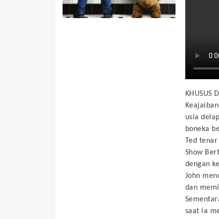
KHUSUS 
Keajaiban
usia dela
boneka be
Ted tenar
Show Bert
dengan kek
John menc
dan memil
Sementara
saat ia m