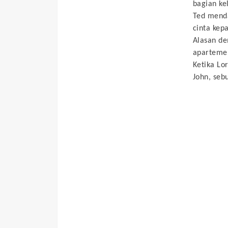
bagian ke
Ted menda
cinta kep
Alasan de
aparteme
Ketika L
John, seb