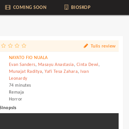
COMING SOON
BIOSKOP
Tulis review
NAYATO FIO NUALA
Evan Sanders
,
Masayu Anastasia
,
Cinta Dewi
,
Munajat Raditya
,
Yafi Tesa Zahara
,
Ivan
Leonardy
74 minutes
Remaja
Horror
 Sinopsis