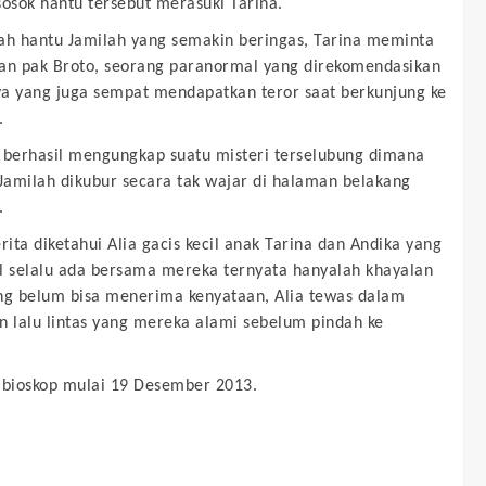
sosok hantu tersebut merasuki Tarina.
ah hantu Jamilah yang semakin beringas, Tarina meminta
an pak Broto, seorang paranormal yang direkomendasikan
a yang juga sempat mendapatkan teror saat berkunjung ke
.
 berhasil mengungkap suatu misteri terselubung dimana
 Jamilah dikubur secara tak wajar di halaman belakang
u.
rita diketahui Alia gacis kecil anak Tarina dan Andika yang
l selalu ada bersama mereka ternyata hanyalah khayalan
ng belum bisa menerima kenyataan, Alia tewas dalam
n lalu lintas yang mereka alami sebelum pindah ke
 bioskop mulai 19 Desember 2013.