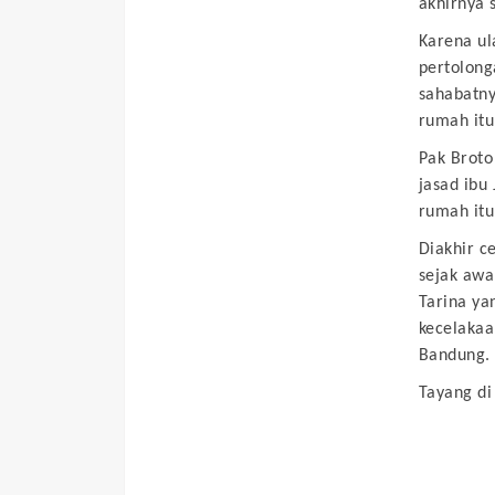
akhirnya 
Karena ul
pertolong
sahabatny
rumah itu
Pak Broto
jasad ibu
rumah it
Diakhir ce
sejak awa
Tarina ya
kecelakaa
Bandung.
Tayang di