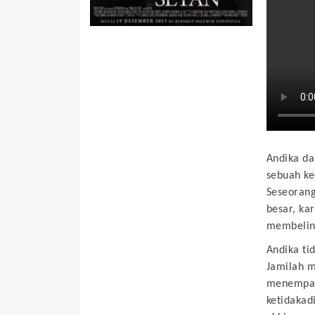
Andika da
sebuah ke
Seseoran
besar, ka
membelin
Andika ti
Jamilah m
menempati
ketidakad