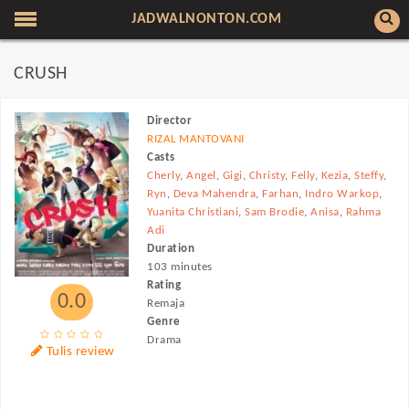
JADWALNONTON.COM
CRUSH
Director
RIZAL MANTOVANI
Casts
Cherly
,
Angel
,
Gigi
,
Christy
,
Felly
,
Kezia
,
Steffy
,
Ryn
,
Deva Mahendra
,
Farhan
,
Indro Warkop
,
Yuanita Christiani
,
Sam Brodie
,
Anisa
,
Rahma
Adi
Duration
103 minutes
Rating
0.0
Remaja
Genre
Drama
Tulis review