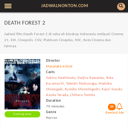
JADWALNONTON.COM
DEATH FOREST 2
Jadwal film Death Forest 2 di seluruh bioskop Indonesia meliputi Cinema
21, XXI, Cinepolis, CGV, Platinum Cineplex, NSC, Kota Cinema dan
lainnya.
Director
Masataka Ichimi
Casts
Yukino Hashimoto
,
Daijiro Kawaoka
,
Yuka
Kuramochi
,
Takeshi Matsunaga
,
Madoka
Shimogaki
,
Kumiko Shimohigashi
,
Kaori Suzuki
,
Ayuka Terada
,
Chiharu Tomita
Duration
70 minutes
39
Genre
Remind Me
Coming soon
Horror