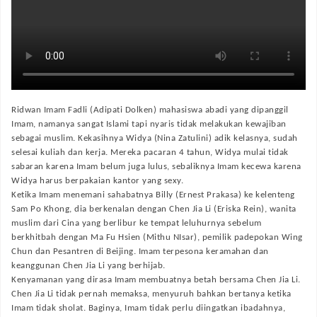
Ridwan Imam Fadli (Adipati Dolken) mahasiswa abadi yang dipanggil
Imam, namanya sangat Islami tapi nyaris tidak melakukan kewajiban
sebagai muslim. Kekasihnya Widya (Nina Zatulini) adik kelasnya, sudah
selesai kuliah dan kerja. Mereka pacaran 4 tahun, Widya mulai tidak
sabaran karena Imam belum juga lulus, sebaliknya Imam kecewa karena
Widya harus berpakaian kantor yang sexy.
Ketika Imam menemani sahabatnya Billy (Ernest Prakasa) ke kelenteng
Sam Po Khong, dia berkenalan dengan Chen Jia Li (Eriska Rein), wanita
muslim dari Cina yang berlibur ke tempat leluhurnya sebelum
berkhitbah dengan Ma Fu Hsien (Mithu NIsar), pemilik padepokan Wing
Chun dan Pesantren di Beijing. Imam terpesona keramahan dan
keanggunan Chen Jia Li yang berhijab.
Kenyamanan yang dirasa Imam membuatnya betah bersama Chen Jia Li.
Chen Jia Li tidak pernah memaksa, menyuruh bahkan bertanya ketika
Imam tidak sholat. Baginya, Imam tidak perlu diingatkan ibadahnya,