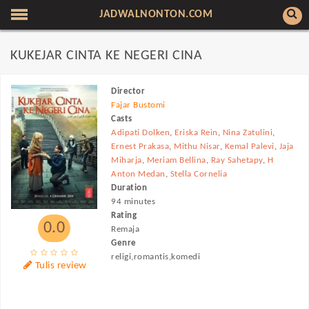
JADWALNONTON.COM
KUKEJAR CINTA KE NEGERI CINA
Director
Fajar Bustomi
Casts
Adipati Dolken
,
Eriska Rein
,
Nina Zatulini
,
Ernest Prakasa
,
Mithu Nisar
,
Kemal Palevi
,
Jaja
Miharja
,
Meriam Bellina
,
Ray Sahetapy
,
H
Anton Medan
,
Stella Cornelia
Duration
94 minutes
Rating
0.0
Remaja
Genre
religi,romantis,komedi
Tulis review