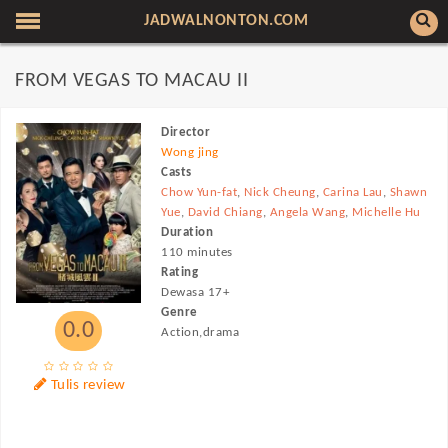
JADWALNONTON.COM
FROM VEGAS TO MACAU II
Director
Wong jing
Casts
Chow Yun-fat
,
Nick Cheung
,
Carina Lau
,
Shawn
Yue
,
David Chiang
,
Angela Wang
,
Michelle Hu
Duration
110 minutes
Rating
Dewasa 17+
Genre
0.0
Action,drama
Tulis review