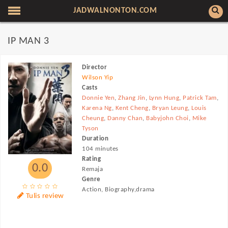
JADWALNONTON.COM
IP MAN 3
Director
Wilson Yip
Casts
Donnie Yen
,
Zhang Jin
,
Lynn Hung
,
Patrick Tam
,
Karena Ng
,
Kent Cheng
,
Bryan Leung
,
Louis
Cheung
,
Danny Chan
,
Babyjohn Choi
,
Mike
Tyson
Duration
104 minutes
Rating
0.0
Remaja
Genre
Action, Biography,drama
Tulis review