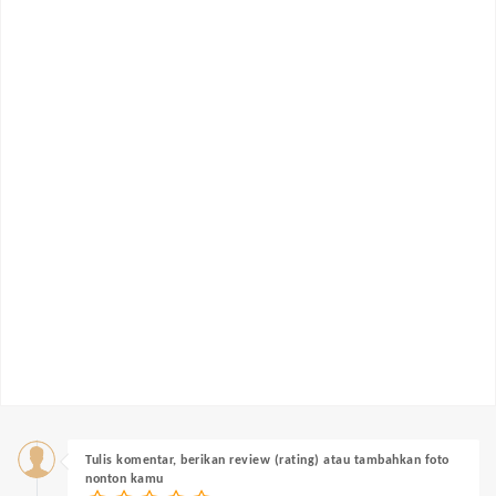
Tulis komentar, berikan review (rating) atau tambahkan foto
nonton kamu