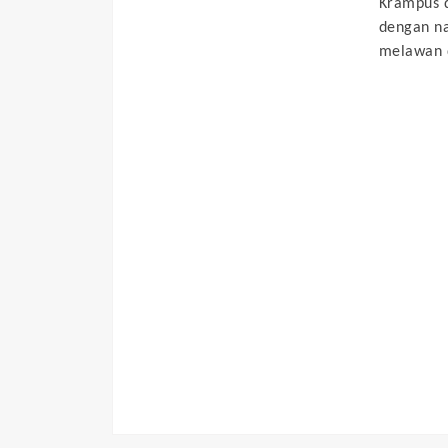
Krampus 
dengan na
melawan 