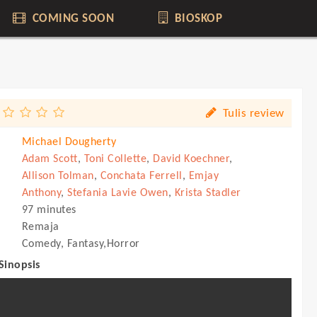
COMING SOON
BIOSKOP
Tulis review
Michael Dougherty
Adam Scott
,
Toni Collette
,
David Koechner
,
Allison Tolman
,
Conchata Ferrell
,
Emjay
Anthony
,
Stefania Lavie Owen
,
Krista Stadler
97 minutes
Remaja
Comedy, Fantasy,Horror
 Sinopsis