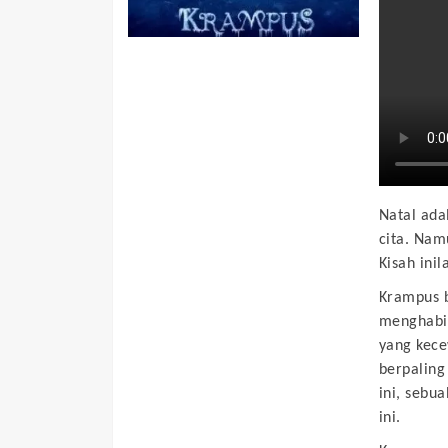
Natal ada
cita. Nam
Kisah ini
Krampus b
menghabis
yang kece
berpaling
ini, sebu
ini.