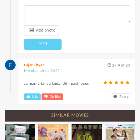
Add photo
POST
Fajar Fityan
27 Apr 23
Member since 2022
Jangan ditanya lagi... Udh pasti bgus
Like
Dislike
Reply
SIMILAR MOVIES