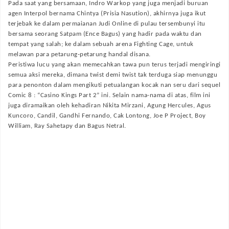
Pada saat yang bersamaan, Indro Warkop yang juga menjadi buruan
agen Interpol bernama Chintya (Prisia Nasution), akhirnya juga ikut
terjebak ke dalam permaianan Judi Online di pulau tersembunyi itu
bersama seorang Satpam (Ence Bagus) yang hadir pada waktu dan
tempat yang salah; ke dalam sebuah arena Fighting Cage, untuk
melawan para petarung-petarung handal disana.
Peristiwa lucu yang akan memecahkan tawa pun terus terjadi mengiringi
semua aksi mereka, dimana twist demi twist tak terduga siap menunggu
para penonton dalam mengikuti petualangan kocak nan seru dari sequel
Comic 8 : “Casino Kings Part 2” ini. Selain nama-nama di atas, film ini
juga diramaikan oleh kehadiran Nikita Mirzani, Agung Hercules, Agus
Kuncoro, Candil, Gandhi Fernando, Cak Lontong, Joe P Project, Boy
William, Ray Sahetapy dan Bagus Netral.