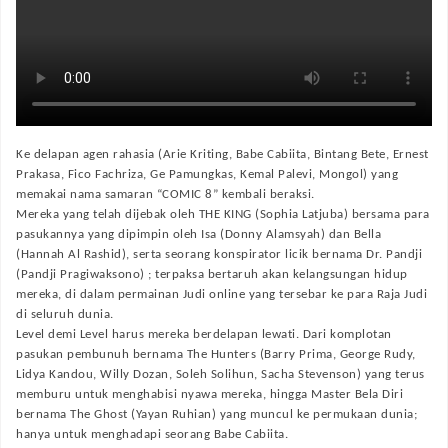
Ke delapan agen rahasia (Arie Kriting, Babe Cabiita, Bintang Bete, Ernest
Prakasa, Fico Fachriza, Ge Pamungkas, Kemal Palevi, Mongol) yang
memakai nama samaran “COMIC 8” kembali beraksi.
Mereka yang telah dijebak oleh THE KING (Sophia Latjuba) bersama para
pasukannya yang dipimpin oleh Isa (Donny Alamsyah) dan Bella
(Hannah Al Rashid), serta seorang konspirator licik bernama Dr. Pandji
(Pandji Pragiwaksono) ; terpaksa bertaruh akan kelangsungan hidup
mereka, di dalam permainan Judi online yang tersebar ke para Raja Judi
di seluruh dunia.
Level demi Level harus mereka berdelapan lewati. Dari komplotan
pasukan pembunuh bernama The Hunters (Barry Prima, George Rudy,
Lidya Kandou, Willy Dozan, Soleh Solihun, Sacha Stevenson) yang terus
memburu untuk menghabisi nyawa mereka, hingga Master Bela Diri
bernama The Ghost (Yayan Ruhian) yang muncul ke permukaan dunia;
hanya untuk menghadapi seorang Babe Cabiita.