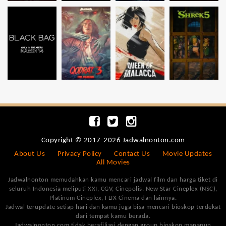
Copyright © 2017-2026 Jadwalnonton.com
About Us
Privacy Policy
Contact Us
Movie Updates
All Movies
Jadwalnonton memudahkan kamu mencari jadwal film dan harga tiket di
seluruh Indonesia meliputi XXI, CGV, Cinepolis, New Star Cineplex (NSC),
Platinum Cineplex, FLIX Cinema dan lainnya.
Jadwal terupdate setiap hari dan kamu juga bisa mencari bioskop terdekat
dari tempat kamu berada.
Jadwalnonton.com tidak berafiliasi dengan group bioskop manapun