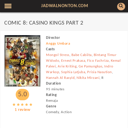
JADWALNONTON.COM
COMIC 8: CASINO KINGS PART 2
Director
Anggy Umbara
Casts
Mongol Stress
,
Babe Cabiita
,
Bintang Timur
Widodo
,
Ernest Prakasa
,
Fico Fachriza
,
Kemal
Palevi
,
Arie Kriting
,
Ge Pamungkas
,
Indro
Warkop
,
Sophia Latjuba
,
Prisia Nasution
,
Hannah Al Rasyid
,
Nikita Mirzani
, R
Duration
95 minutes
5.0
Rating
Remaja
Genre
1 review
Comedy, Action