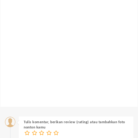
Tulis komentar, berikan review (rating) atau tambahkan foto
nonton kamu