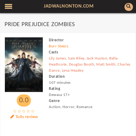
JADWALNONTON.COM
PRIDE PREJUDICE ZOMBIES
Director
Burr Steers
Casts
Lily James
,
Sam Riley
,
Jack Huston
,
Bella
Heathcote
,
Douglas Booth
,
Matt Smith
,
Charles
Dance
,
Lena Headey
Duration
107 minutes
Rating
Dewasa 17+
0.0
Genre
Action, Horror, Romance
Tulis review