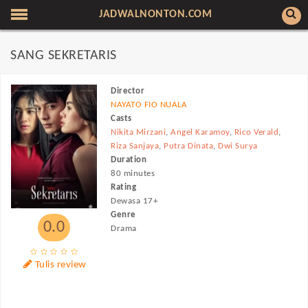
JADWALNONTON.COM
SANG SEKRETARIS
Director
NAYATO FIO NUALA
Casts
Nikita Mirzani
,
Angel Karamoy
,
Rico Verald
,
Riza Sanjaya
,
Putra Dinata
,
Dwi Surya
Duration
80 minutes
Rating
Dewasa 17+
Genre
0.0
Drama
Tulis review