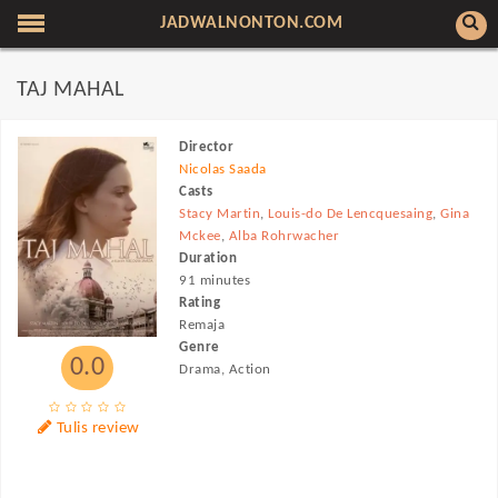
JADWALNONTON.COM
TAJ MAHAL
Director
Nicolas Saada
Casts
Stacy Martin
,
Louis-do De Lencquesaing
,
Gina
Mckee
,
Alba Rohrwacher
Duration
91 minutes
Rating
Remaja
Genre
0.0
Drama, Action
Tulis review