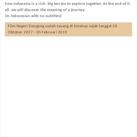
how Indonesia is a rich, big terrain to explore together. At the end of it
all, we will discover the meaning of a journey.
(In Indonesian with no subtitles)
Film
Negeri Dongeng
sudah tayang di bioskop sejak tanggal 26
Oktober 2017 - 20 Februari 2019