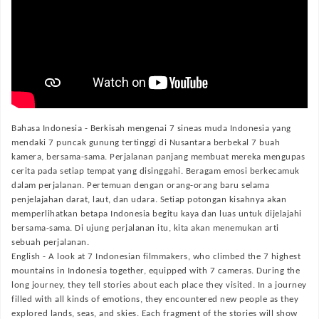
Bahasa Indonesia -
Berkisah mengenai 7 sineas muda Indonesia yang
mendaki 7 puncak gunung tertinggi di Nusantara berbekal 7 buah
kamera, bersama-sama. Perjalanan panjang membuat mereka mengupas
cerita pada setiap tempat yang disinggahi. Beragam emosi berkecamuk
dalam perjalanan. Pertemuan dengan orang-orang baru selama
penjelajahan darat, laut, dan udara. Setiap potongan kisahnya akan
memperlihatkan betapa Indonesia begitu kaya dan luas untuk dijelajahi
bersama-sama. Di ujung perjalanan itu, kita akan menemukan arti
sebuah perjalanan.
English -
A look at 7 Indonesian filmmakers, who climbed the 7 highest
mountains in Indonesia together, equipped with 7 cameras. During the
long journey, they tell stories about each place they visited. In a journey
filled with all kinds of emotions, they encountered new people as they
explored lands, seas, and skies. Each fragment of the stories will show