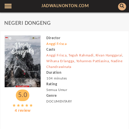
JADWALNONTON.COM
NEGERI DONGENG
Director
Anggi Frisca
Casts
Anggi Frisca
,
Teguh Rahmadi
,
Rivan Hanggarai
,
Wihana Erlangga
,
Yohannes Pattiasina
,
Nadine
Chandrawinata
Duration
104 minutes
Rating
Semua Umur
5.0
Genre
DOCUMENTARY
4 review