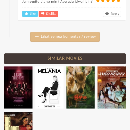
Jam segitu aja ya min? Apa ada jdwal lain?
Like
Dislike
Reply
Lihat semua komentar / review
SIMILAR MOVIES