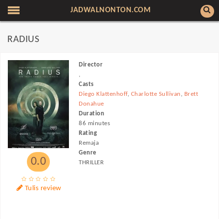
JADWALNONTON.COM
RADIUS
Director
,
Casts
Diego Klattenhoff
,
Charlotte Sullivan
,
Brett
Donahue
Duration
86 minutes
Rating
Remaja
Genre
0.0
THRILLER
Tulis review