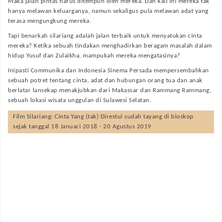
Maka jalan pintas harus ditempuh oleh mereka. Dan kali ini mereka tak
hanya melawan keluarganya, namun sekaligus pula melawan adat yang
terasa mengungkung mereka.
Tapi benarkah silariang adalah jalan terbaik untuk menyatukan cinta
mereka? Ketika sebuah tindakan menghadirkan beragam masalah dalam
hidup Yusuf dan Zulaikha, mampukah mereka mengatasinya?
Inipasti Communika dan Indonesia Sinema Persada mempersembahkan
sebuah potret tentang cinta, adat dan hubungan orang tua dan anak
berlatar lansekap menakjubkan dari Makassar dan Rammang Rammang,
sebuah lokasi wisata unggulan di Sulawesi Selatan.
Film
Silariang: Cinta Yang (tak) Direstui
sudah tayang di bioskop
sejak tanggal 18 Januari 2018 - 20 Agustus 2019