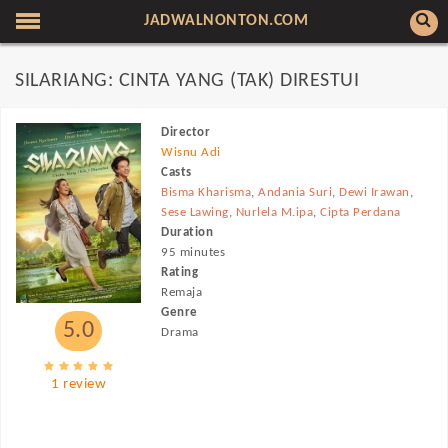
JADWALNONTON.COM
SILARIANG: CINTA YANG (TAK) DIRESTUI
Director
Wisnu Adi
Casts
Bisma Kharisma
,
Andania Suri
,
Dewi Irawan
,
Sese Lawing
,
Nurlela M.ipa
,
Cipta Perdana
Duration
95 minutes
Rating
Remaja
Genre
5.0
Drama
1 review