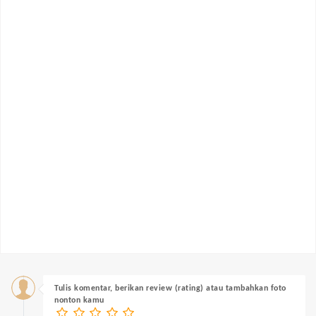
Tulis komentar, berikan review (rating) atau tambahkan foto
nonton kamu