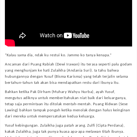
“Kalau sama dia, ndak ku restui ko. Jammo ko tanya kenapa.”
Ancaman dari Puang Rabiah (Dewi Irawan) itu terasa seperti palu godam
yang menghunjam ke hati Zulaikha (Andania Suri). Ia tahu bahwa
hubungannya dengan Yusuf (Bisma Karisma) yang telah terjalin selama
bertahun-tahun tak akan bisa mendapatkan restu dari ibunya itu.
Bahkan ketika Pak Dirham (Muhary Wahyu Nurba), ayah Yusuf,
mengutus adiknya untuk memberitahukan niat baik dari keluarganya,
tetap saja permintaan itu ditolak mentah-mentah. Puang Ridwan (Sese
Lawing) bahkan tampak pongah ketika menolak dengan halus keinginan
dari mereka untuk mempersatukan kedua keluarga.
Yusuf kebingungan. Zulaikha juga patah arang. Zulfi (Cipta Perdana),
kakak Zulaikha, juga tak punya kuasa apa-apa melawan titah ibunya.