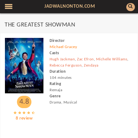
JADWALNONTON.COM
THE GREATEST SHOWMAN
Director
Michael Gracey
Casts
Hugh Jackman
,
Zac Efron
,
Michelle Williams
,
Rebecca Ferguson
,
Zendaya
Duration
104 minutes
Rating
Remaja
Genre
4.8
Drama, Musical
8 review