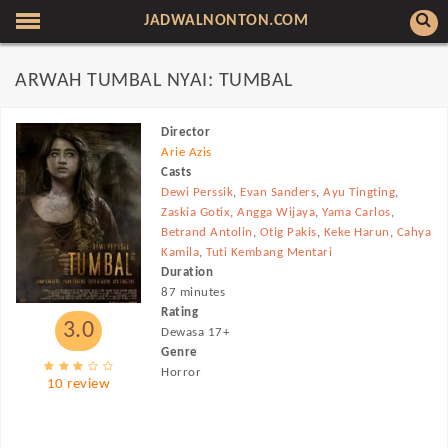
JADWALNONTON.COM
ARWAH TUMBAL NYAI: TUMBAL
Director
Arie Azis
Casts
Dewi Perssik
,
Evan Sanders
,
Ayu Tingting
,
Zaskia Gotix
,
Angga Wijaya
,
Yama Carlos
,
Betrand Antolin
,
Otig Pakis
,
Keke Harun
,
Cahya
Kamila
,
Tuti Kembang Mentari
Duration
87 minutes
Rating
3.0
Dewasa 17+
Genre
Horror
10 review