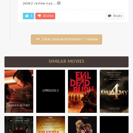
jelek2 review nya....😅
1
Dislike
Reply
Lihat semua komentar / review
SIMILAR MOVIES