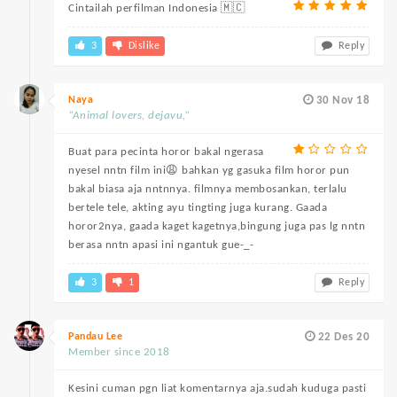
Cintailah perfilman Indonesia 🇲🇨
3
Dislike
Reply
Naya
30 Nov 18
“Animal lovers, dejavu,”
Buat para pecinta horor bakal ngerasa
nyesel nntn film ini😩 bahkan yg gasuka film horor pun
bakal biasa aja nntnnya. filmnya membosankan, terlalu
bertele tele, akting ayu tingting juga kurang. Gaada
horor2nya, gaada kaget kagetnya,bingung juga pas lg nntn
berasa nntn apasi ini ngantuk gue-_-
3
1
Reply
Pandau Lee
22 Des 20
Member since 2018
Kesini cuman pgn liat komentarnya aja.sudah kuduga pasti