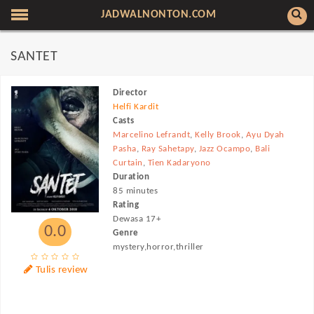
JADWALNONTON.COM
SANTET
Director
Helfi Kardit
Casts
Marcelino Lefrandt
,
Kelly Brook
,
Ayu Dyah
Pasha
,
Ray Sahetapy
,
Jazz Ocampo
,
Bali
Curtain
,
Tien Kadaryono
Duration
85 minutes
Rating
Dewasa 17+
0.0
Genre
mystery,horror,thriller
Tulis review