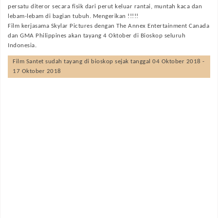
persatu diteror secara fisik dari perut keluar rantai, muntah kaca dan
lebam-lebam di bagian tubuh. Mengerikan !!!!!
Film kerjasama Skylar Pictures dengan The Annex Entertainment Canada
dan GMA Philippines akan tayang 4 Oktober di Bioskop seluruh
Indonesia.
Film
Santet
sudah tayang di bioskop sejak tanggal 04 Oktober 2018 -
17 Oktober 2018