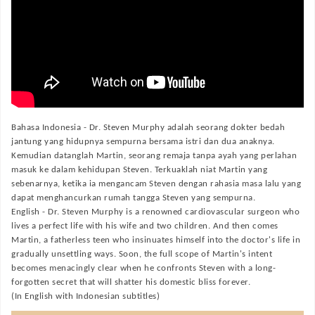
Bahasa Indonesia -
Dr. Steven Murphy adalah seorang dokter bedah
jantung yang hidupnya sempurna bersama istri dan dua anaknya.
Kemudian datanglah Martin, seorang remaja tanpa ayah yang perlahan
masuk ke dalam kehidupan Steven. Terkuaklah niat Martin yang
sebenarnya, ketika ia mengancam Steven dengan rahasia masa lalu yang
dapat menghancurkan rumah tangga Steven yang sempurna.
English -
Dr. Steven Murphy is a renowned cardiovascular surgeon who
lives a perfect life with his wife and two children. And then comes
Martin, a fatherless teen who insinuates himself into the doctor's life in
gradually unsettling ways. Soon, the full scope of Martin's intent
becomes menacingly clear when he confronts Steven with a long-
forgotten secret that will shatter his domestic bliss forever.
(In English with Indonesian subtitles)