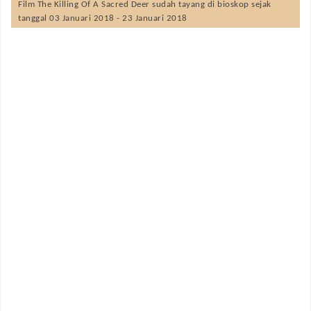
Film
The Killing Of A Sacred Deer
sudah tayang di bioskop sejak
tanggal 03 Januari 2018 - 23 Januari 2018