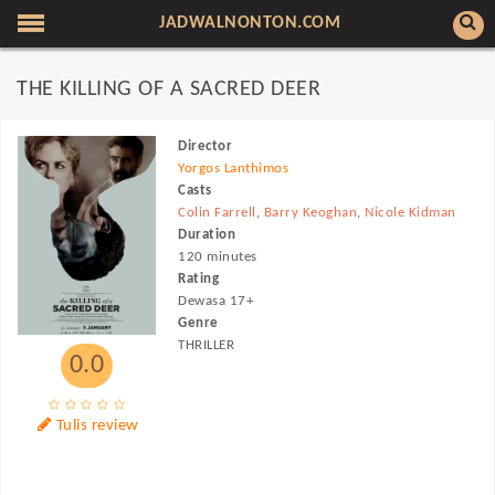
JADWALNONTON.COM
THE KILLING OF A SACRED DEER
Director
Yorgos Lanthimos
Casts
Colin Farrell
,
Barry Keoghan
,
Nicole Kidman
Duration
120 minutes
Rating
Dewasa 17+
Genre
THRILLER
0.0
Tulis review