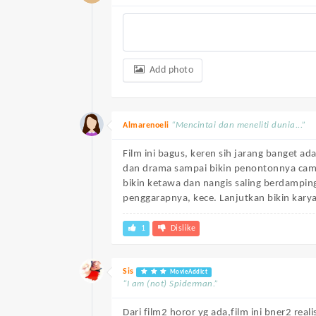
Add photo
“Mencintai dan meneliti dunia...”
Almarenoeli
Film ini bagus, keren sih jarang banget a
dan drama sampai bikin penontonnya campu
bikin ketawa dan nangis saling berdampin
penggarapnya, kece. Lanjutkan bikin karya 
1
Dislike
Sis
MovieAddict
“I am (not) Spiderman.”
Dari film2 horor yg ada,film ini bner2 rea