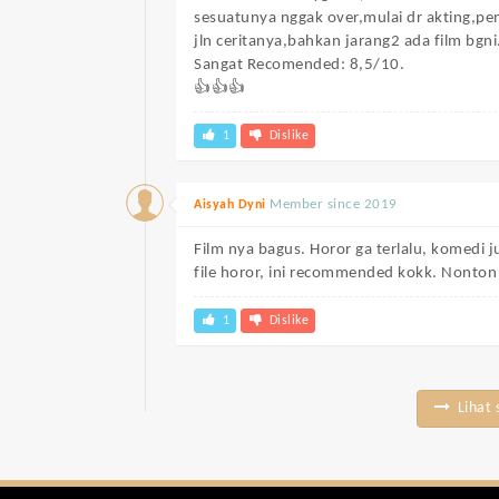
sesuatunya nggak over,mulai dr akting,pem
jln ceritanya,bahkan jarang2 ada film bgni
Sangat Recomended: 8,5/10.
👍👍👍
1
Dislike
Member since 2019
Aisyah Dyni
Film nya bagus. Horor ga terlalu, komedi j
file horor, ini recommended kokk. Nonton 
1
Dislike
Lihat 