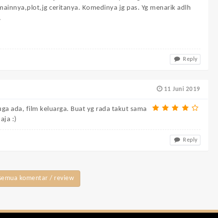
ainnya,plot,jg ceritanya. Komedinya jg pas. Yg menarik adlh
.
Reply
11 Juni 2019
uga ada, film keluarga. Buat yg rada takut sama
aja :)
Reply
semua komentar / review