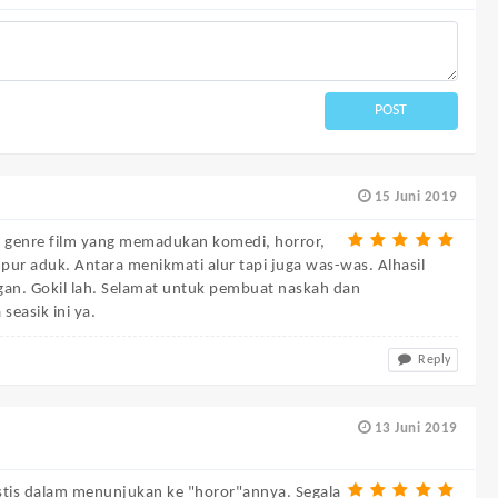
POST
15 Juni 2019
da genre film yang memadukan komedi, horror,
r aduk. Antara menikmati alur tapi juga was-was. Alhasil
gan. Gokil lah. Selamat untuk pembuat naskah dan
seasik ini ya.
Reply
13 Juni 2019
listis dalam menunjukan ke "horor"annya. Segala