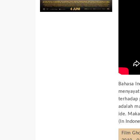
Bahasa In
menyayat 
terhadap 
adalah ma
ide. Maka
(In Indone
Film
Gho