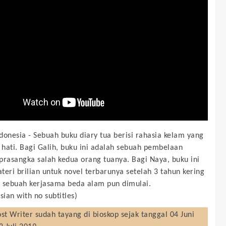
donesia -
Sebuah buku diary tua berisi rahasia kelam yang
hati. Bagi Galih, buku ini adalah sebuah pembelaan
prasangka salah kedua orang tuanya. Bagi Naya, buku ini
teri brilian untuk novel terbarunya setelah 3 tahun kering
 sebuah kerjasama beda alam pun dimulai.
sian with no subtitles)
st Writer
sudah tayang di bioskop sejak tanggal 04 Juni