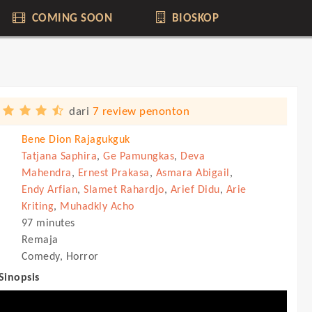
COMING SOON
BIOSKOP
dari
7 review penonton
Bene Dion Rajagukguk
Tatjana Saphira
,
Ge Pamungkas
,
Deva
Mahendra
,
Ernest Prakasa
,
Asmara Abigail
,
Endy Arfian
,
Slamet Rahardjo
,
Arief Didu
,
Arie
Kriting
,
Muhadkly Acho
97 minutes
Remaja
Comedy, Horror
 Sinopsis