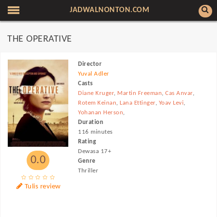
JADWALNONTON.COM
THE OPERATIVE
Director
Yuval Adler
Casts
Diane Kruger
,
Martin Freeman
,
Cas Anvar
,
Rotem Keinan
,
Lana Ettinger
,
Yoav Levi
,
Yohanan Herson
,
Duration
116 minutes
Rating
Dewasa 17+
0.0
Genre
Thriller
Tulis review