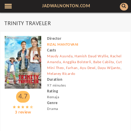
JADWALNONTON.COM
TRINITY TRAVELER
Director
RIZAL MANTOVANI
Casts
Maudy Ayunda
,
Hamish Daud Wyllie
,
Rachel
Amanda
,
Anggika Bolsterli
,
Babe Cabiita
,
Cut
Mini Theo
,
Farhan
,
Ayu Dewi
,
Dayu Wijanto
,
Melaney Ricardo
Duration
97 minutes
Rating
4.7
Remaja
Genre
Drama
3 review