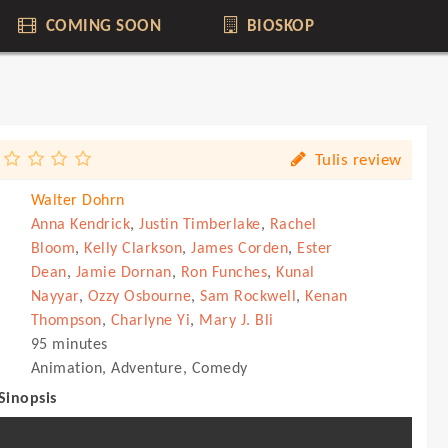
COMING SOON
BIOSKOP
Tulis review
Walter Dohrn
Anna Kendrick
,
Justin Timberlake
,
Rachel
Bloom
,
Kelly Clarkson
,
James Corden
,
Ester
Dean
,
Jamie Dornan
,
Ron Funches
,
Kunal
Nayyar
,
Ozzy Osbourne
,
Sam Rockwell
,
Kenan
Thompson
,
Charlyne Yi
,
Mary J. Bli
95 minutes
Animation, Adventure, Comedy
 Sinopsis