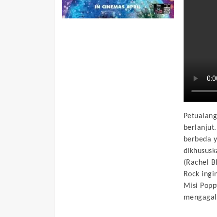
Petualang
berlanjut
berbeda y
dikhususk
(Rachel B
Rock ingi
Misi Popp
mengagalk