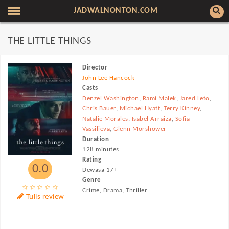
JADWALNONTON.COM
THE LITTLE THINGS
Director
John Lee Hancock
Casts
Denzel Washington
,
Rami Malek
,
Jared Leto
,
Chris Bauer
,
Michael Hyatt
,
Terry Kinney
,
Natalie Morales
,
Isabel Arraiza
,
Sofia
Vassilieva
,
Glenn Morshower
Duration
128 minutes
Rating
0.0
Dewasa 17+
Genre
Crime, Drama, Thriller
Tulis review