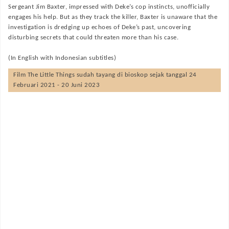
Sergeant Jim Baxter, impressed with Deke’s cop instincts, unofficially
engages his help. But as they track the killer, Baxter is unaware that the
investigation is dredging up echoes of Deke’s past, uncovering
disturbing secrets that could threaten more than his case.
(In English with Indonesian subtitles)
Film
The Little Things
sudah tayang di bioskop sejak tanggal 24
Februari 2021 - 20 Juni 2023